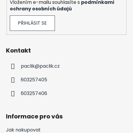
Vložením e-mailu souhlasíte s
podmínkami
p
ochrany osobních údajů
i
s
PŘIHLÁSIT SE
u
Kontakt
paclik
@
paclik.cz
603257405
603257406
Informace pro vás
Jak nakupovat