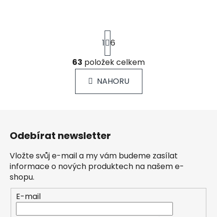
S
1
6
t
r
á
63
položek celkem
O
n
v
k
NAHORU
l
o
á
v
á
d
Z
n
a
á
í
c
Odebírat newsletter
p
í
a
p
Vložte svůj e-mail a my vám budeme zasílat
r
t
informace o nových produktech na našem e-
v
í
shopu.
k
y
E-mail
v
ý