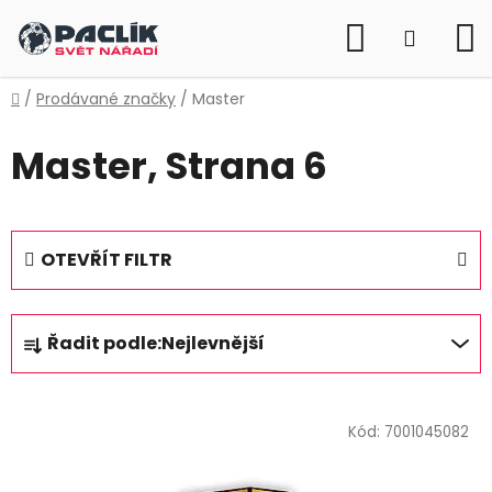
Přejít
Hledat
na
NÁKUP
obsah
KOŠÍK
Domů
/
Prodávané značky
/
Master
Master
, Strana 6
OTEVŘÍT FILTR
Ř
Řadit podle:
Nejlevnější
a
z
V
e
ý
Kód:
7001045082
n
p
í