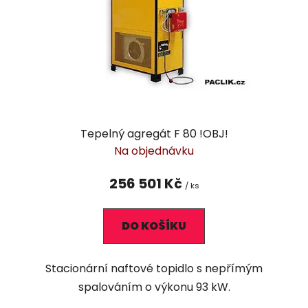
Tepelný agregát F 80 !OBJ!
Na objednávku
256 501 Kč
/ ks
DO KOŠÍKU
Stacionární naftové topidlo s nepřímým
spalováním o výkonu 93 kW.