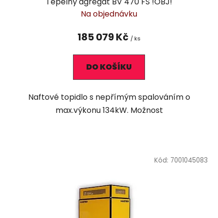
Tepelný agregát BV 470 FS !OBJ!
Na objednávku
185 079 Kč
/ ks
DO KOŠÍKU
Naftové topidlo s nepřímým spalováním o
max.výkonu 134kW. Možnost
Kód:
7001045083