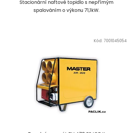
Stacionární naftové topidlo s nepřímým
spalováním o výkonu 71,1kW.
Kód:
7001045054