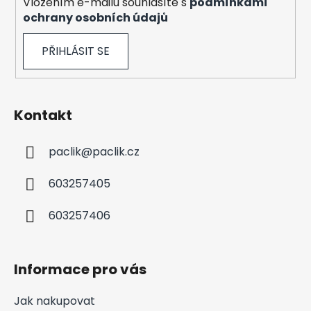
Vložením e-mailu souhlasíte s
podmínkami
ochrany osobních údajů
PŘIHLÁSIT SE
Kontakt
paclik
@
paclik.cz
603257405
603257406
Informace pro vás
Jak nakupovat