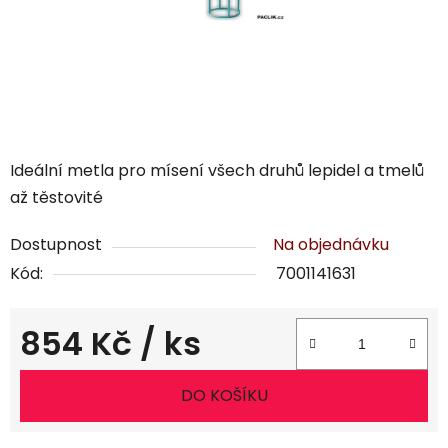
Ideální metla pro mísení všech druhů lepidel a tmelů
až těstovité
Dostupnost
Na objednávku
Kód:
7001141631
854 Kč
/ ks
Měrná cena:
DO KOŠÍKU