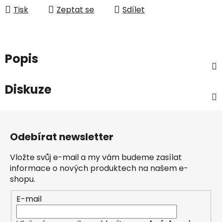
Tisk
Zeptat se
Sdílet
Popis
Diskuze
Z
á
Odebírat newsletter
p
a
Vložte svůj e-mail a my vám budeme zasílat
t
informace o nových produktech na našem e-
í
shopu.
E-mail