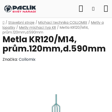
Přejít
Hledat
na
NÁKUP
obsah
KOŠÍK
Domů
/
Stavební stroje
/
Míchací technika COLLOMIX
/
Metly a
lopatky
/
Metly míchací typ KR
/
Metla KR120/M14,
prům.120mm,d.590mm
Metla KR120/M14,
prům.120mm,d.590mm
Značka:
Collomix