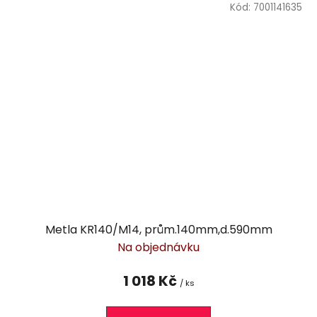
Kód:
7001141635
Metla KR140/M14, prům.140mm,d.590mm
Na objednávku
1 018 Kč
/ ks