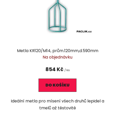
Metla KR120/M14, prům.120mm,d.590mm
Na objednávku
854 Kč
/ ks
DO KOŠÍKU
Ideální metla pro mísení všech druhů lepidel a
tmelů až těstovité