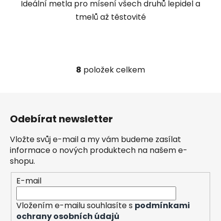
Ideální metla pro mísení všech druhů lepidel a
tmelů až těstovité
8
položek celkem
O
v
l
Z
á
á
d
Odebírat newsletter
p
a
a
c
Vložte svůj e-mail a my vám budeme zasílat
t
í
informace o nových produktech na našem e-
í
p
shopu.
r
E-mail
v
k
y
Vložením e-mailu souhlasíte s
podmínkami
v
ochrany osobních údajů