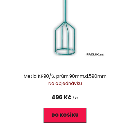
i
d
s
u
p
k
r
t
o
ů
d
u
k
t
ů
Metla KR90/S, prům.90mm,d.590mm
Na objednávku
496 Kč
/ ks
DO KOŠÍKU