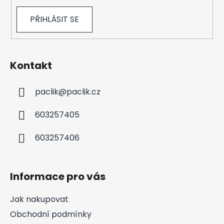
ý
p
PŘIHLÁSIT SE
i
s
u
Kontakt
paclik
@
paclik.cz
603257405
603257406
Informace pro vás
Jak nakupovat
Obchodní podmínky