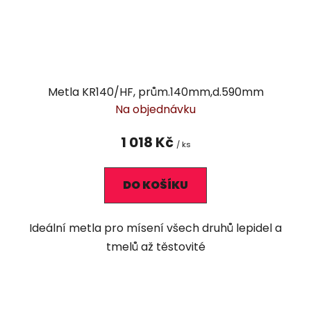
Metla KR140/HF, prům.140mm,d.590mm
Na objednávku
1 018 Kč
/ ks
DO KOŠÍKU
Ideální metla pro mísení všech druhů lepidel a
tmelů až těstovité