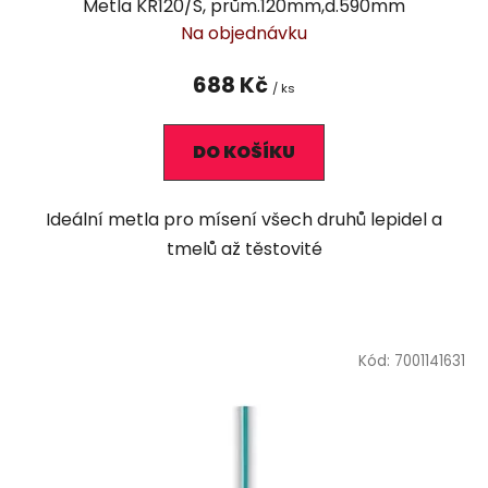
Metla KR120/S, prům.120mm,d.590mm
Na objednávku
688 Kč
/ ks
DO KOŠÍKU
Ideální metla pro mísení všech druhů lepidel a
tmelů až těstovité
Kód:
7001141631