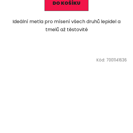
DO KOŠÍKU
Ideální metla pro mísení všech druhů lepidel a
tmelů až těstovité
Kód:
7001141636