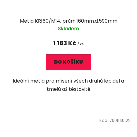
Metla KR160/M14, prům.160mm,d.590mm
Skladem
1 183 Kč
/ ks
DO KOŠÍKU
Ideální metla pro mísení všech druhů lepidel a
tmelů až těstovité
Kód:
7001140122