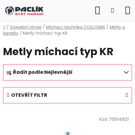
Přejít
Hledat
na
NÁKUP
obsah
KOŠÍK
Domů
/
Stavební stroje
/
Míchací technika COLLOMIX
/
Metly a
lopatky
/
Metly míchací typ KR
Metly míchací typ KR
Ř
Řadit podle:
Nejlevnější
a
z
e
OTEVŘÍT FILTR
n
í
V
p
ý
Kód:
7001141621
r
p
o