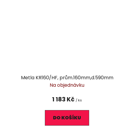
Metla KR160/HF, prům.160mm,d.590mm
Na objednávku
1 183 Kč
/ ks
DO KOŠÍKU