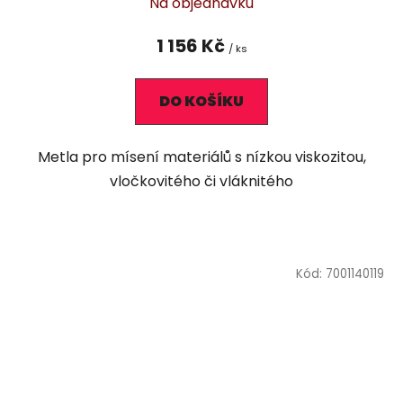
Na objednávku
1 156 Kč
/ ks
DO KOŠÍKU
Metla pro mísení materiálů s nízkou viskozitou,
vločkovitého či vláknitého
Kód:
7001140119