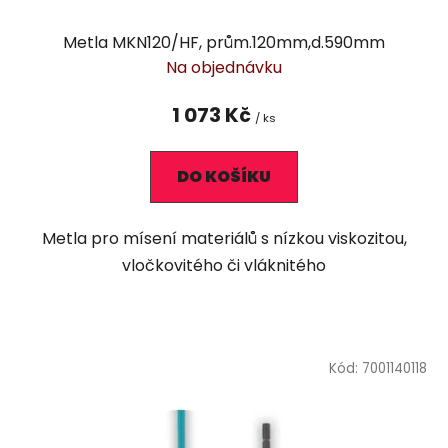
Metla MKN120/HF, prům.120mm,d.590mm
Na objednávku
1 073 Kč
/ ks
DO KOŠÍKU
Metla pro mísení materiálů s nízkou viskozitou,
vločkovitého či vláknitého
Kód:
7001140118