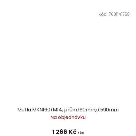
Kód:
7001141758
Metla MKN160/M14, prům.160mm,d.590mm
Na objednávku
1 266 Kč
/ ks