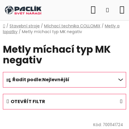
Přejít
Hledat
na
NÁKUP
obsah
KOŠÍK
Domů
/
Stavební stroje
/
Míchací technika COLLOMIX
/
Metly a
lopatky
/
Metly míchací typ MK negativ
Metly míchací typ MK
negativ
Ř
Řadit podle:
Nejlevnější
a
z
e
OTEVŘÍT FILTR
n
í
V
p
ý
Kód:
7001141724
r