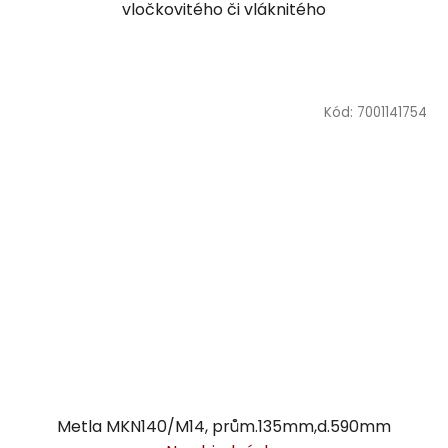
vločkovitého či vláknitého
Kód:
7001141754
Metla MKN140/M14, prům.135mm,d.590mm