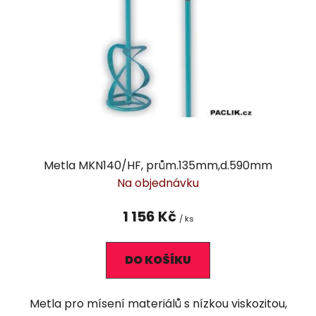
Metla MKN140/HF, prům.135mm,d.590mm
Na objednávku
1 156 Kč
/ ks
DO KOŠÍKU
Metla pro mísení materiálů s nízkou viskozitou,