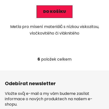
DO KOŠÍKU
Metla pro mísení materiálů s nízkou viskozitou,
vločkovitého či vláknitého
6
položek celkem
O
v
l
Z
á
á
d
Odebírat newsletter
p
a
a
c
Vložte svůj e-mail a my vám budeme zasílat
t
í
informace o nových produktech na našem e-
í
p
shopu.