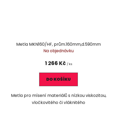
Metla MKN160/HF, prům.160mm,d.590mm
Na objednávku
1 266 Kč
/ ks
DO KOŠÍKU
Metla pro mísení materiálů s nízkou viskozitou,
vločkovitého či vláknitého