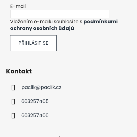
r
E-mail
v
k
y
Vložením e-mailu souhlasíte s
podmínkami
v
ochrany osobních údajů
ý
p
PŘIHLÁSIT SE
i
s
u
Kontakt
paclik
@
paclik.cz
603257405
603257406