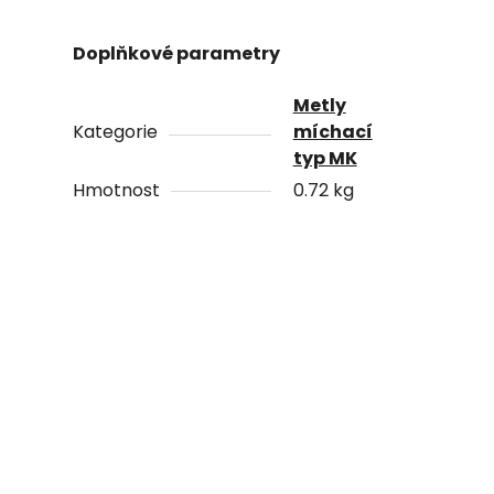
Doplňkové parametry
Metly
Kategorie
míchací
typ MK
Hmotnost
0.72 kg