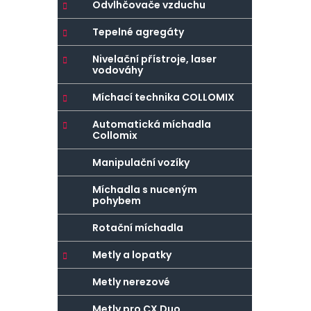
g
Odvlhčovače vzduchu
r
o
a
r
Tepelné agregáty
n
i
Nivelační přístroje, laser
e
n
vodováhy
í
Míchací technika COLLOMIX
p
a
Automatická míchadla
Collomix
n
e
Manipulační vozíky
l
Míchadla s nuceným
pohybem
Rotační míchadla
Metly a lopatky
Metly nerezové
Metly pro CX Duo