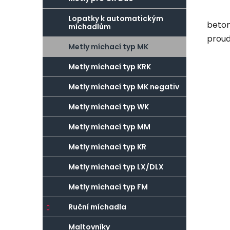
Lopatky k automatickým
beton
míchadlům
proud
Metly míchací typ MK
Metly míchací typ KRK
Metly míchací typ MK negativ
Metly míchací typ WK
Metly míchací typ MM
Metly míchací typ KR
Metly míchací typ LX/DLX
Metly míchací typ FM
Ruční míchadla
Maltovníky