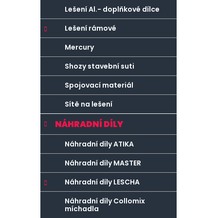
Lešení Al.- doplňkové dílce
Lešení rámové
Mercury
Shozy stavební suti
Spojovací materiál
Sítě na lešení
NÁHRADNÍ DÍLY
Náhradní díly ATIKA
Náhradní díly MASTER
Náhradní díly LESCHA
Náhradní díly Collomix
míchadla