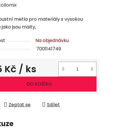
ollomix
bustní metla pro materiály s vysokou
 jako jsou malty,
st
Na objednávku
7001141749
55 Kč
/ ks
ena:
DO KOŠÍKU
Zeptat se
Sdílet
kuze