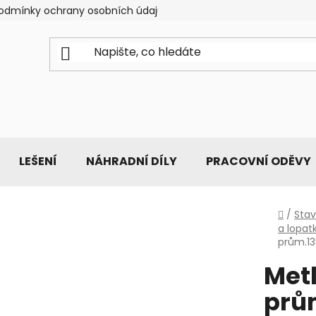
odmínky ochrany osobních údajů
LEŠENÍ
NÁHRADNÍ DÍLY
PRACOVNÍ ODĚVY
Domů
/
Stav
a lopat
prům.1
Met
prů