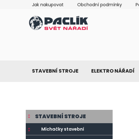
Přejít
Jak nakupovat
Obchodní podmínky
P
na
obsah
STAVEBNÍ STROJE
ELEKTRO NÁŘADÍ
P
K
Přeskočit
STAVEBNÍ STROJE
a
o
kategorie
t
s
Míchačky stavební
e
t