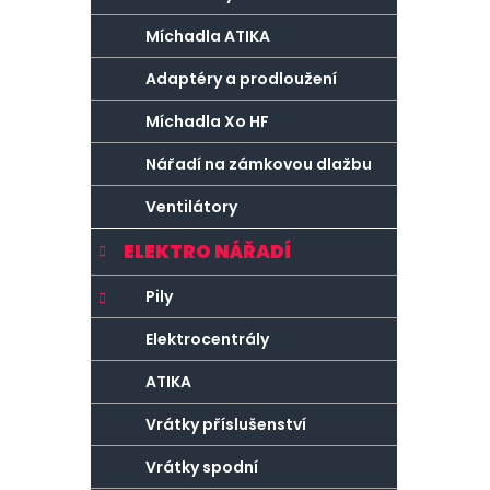
Míchadla ATIKA
Adaptéry a prodloužení
Míchadla Xo HF
Nářadí na zámkovou dlažbu
Ventilátory
ELEKTRO NÁŘADÍ
Pily
Elektrocentrály
ATIKA
Vrátky příslušenství
Vrátky spodní