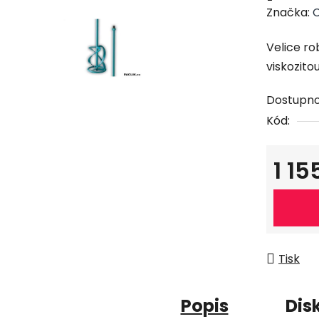
Značka:
C
Velice ro
viskozitou
Dostupno
Kód:
1 1
Měrná c
Tisk
Popis
Dis