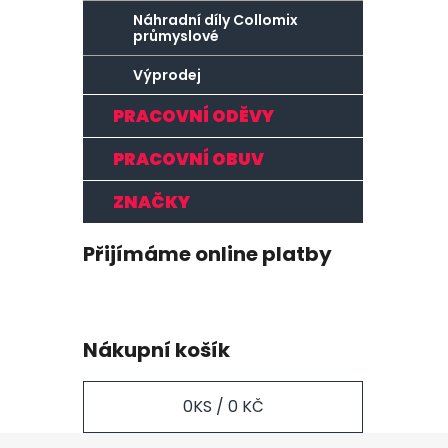
Náhradní díly Collomix
průmyslové
Výprodej
PRACOVNÍ ODĚVY
PRACOVNÍ OBUV
ZNAČKY
Přijímáme online platby
Nákupní košík
0
KS /
0 KČ