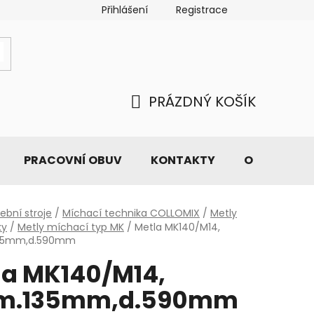
Přihlášení
Registrace
PRÁZDNÝ KOŠÍK
NÁKUPNÍ
KOŠÍK
PRACOVNÍ OBUV
KONTAKTY
O NÁS
ební stroje
/
Míchací technika COLLOMIX
/
Metly
ky
/
Metly míchací typ MK
/
Metla MK140/M14,
35mm,d.590mm
la MK140/M14,
m.135mm,d.590mm