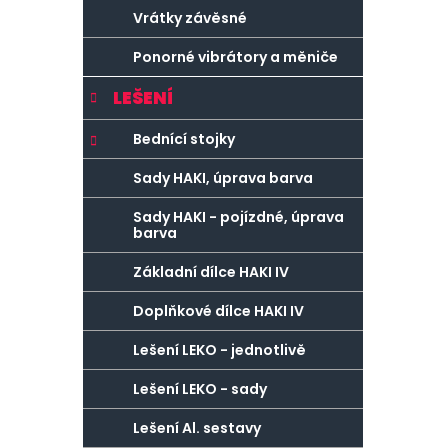
Vrátky závěsné
Ponorné vibrátory a měniče
LEŠENÍ
Bednící stojky
Sady HAKI, úprava barva
Sady HAKI - pojízdné, úprava
barva
Základní dílce HAKI IV
Doplňkové dílce HAKI IV
Lešení LEKO - jednotlivě
Lešení LEKO - sady
Lešení Al. sestavy