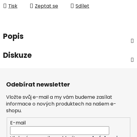
Tisk
Zeptat se
Sdílet
Popis
Diskuze
Z
á
Odebírat newsletter
p
a
Vložte svůj e-mail a my vám budeme zasílat
t
informace o nových produktech na našem e-
í
shopu.
E-mail