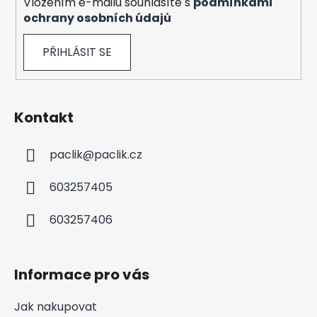
Vložením e-mailu souhlasíte s
podmínkami
ochrany osobních údajů
PŘIHLÁSIT SE
Kontakt
paclik
@
paclik.cz
603257405
603257406
Informace pro vás
Jak nakupovat