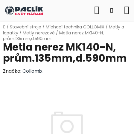
Přejít
Hledat
na
NÁKUP
obsah
KOŠÍK
Domů
/
Stavební stroje
/
Míchací technika COLLOMIX
/
Metly a
lopatky
/
Metly nerezové
/
Metla nerez MK140-N,
prům.135mm,d.590mm
Metla nerez MK140-N,
prům.135mm,d.590mm
Značka:
Collomix