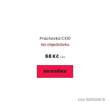
Prachovka CX10
Na objednávku
68 Kč
/ ks
DO KOŠÍKU
Kód:
9001020579