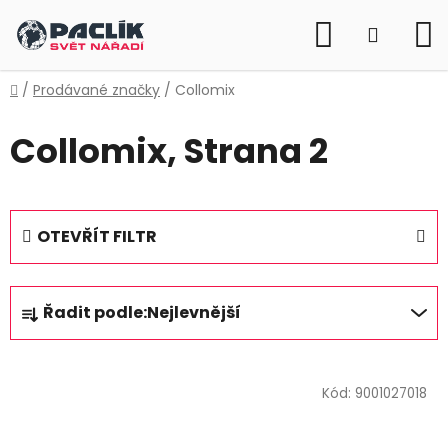
Přejít
Hledat
na
NÁKUP
obsah
KOŠÍK
Domů
/
Prodávané značky
/
Collomix
Collomix
, Strana 2
OTEVŘÍT FILTR
Ř
Řadit podle:
Nejlevnější
a
z
V
e
ý
Kód:
9001027018
n
p
í