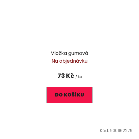
Vložka gumová
Na objednávku
73 Kč
/ ks
DO KOŠÍKU
Kód:
9001162279