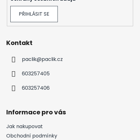
s
u
PŘIHLÁSIT SE
Kontakt
paclik
@
paclik.cz
603257405
603257406
Informace pro vás
Jak nakupovat
Obchodní podmínky