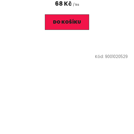
68 Kč
/ ks
DO KOŠÍKU
Kód:
9001020529