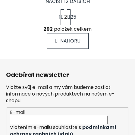
NAČÍST 12 DALŠÍCH
S
1
2
25
t
r
O
á
292
položek celkem
v
n
l
k
NAHORU
á
o
d
v
a
á
Z
c
n
á
í
í
Odebírat newsletter
p
p
r
a
Vložte svůj e-mail a my vám budeme zasílat
v
t
informace o nových produktech na našem e-
k
í
shopu.
y
v
E-mail
ý
p
Vložením e-mailu souhlasíte s
podmínkami
i
ochrany osobních údajů