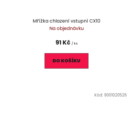
Mřížka chlazení vstupní CX10
Na objednávku
91 Kč
/ ks
DO KOŠÍKU
Kód:
9001020526