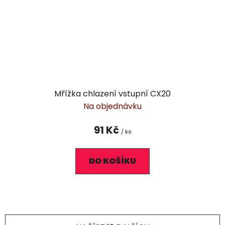
Mřížka chlazení vstupní CX20
Na objednávku
91 Kč
/ ks
DO KOŠÍKU