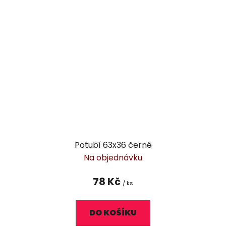
Potubí 63x36 černé
Na objednávku
78 Kč
/ ks
DO KOŠÍKU