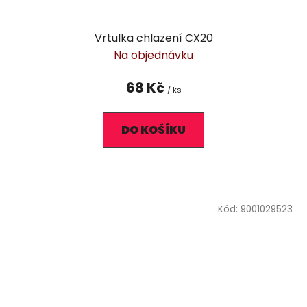
Vrtulka chlazení CX20
Na objednávku
68 Kč
/ ks
DO KOŠÍKU
Kód:
9001029523